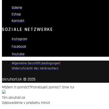
Galerie
Eshop
Kontakt
SOZIALE NETZWERKE
Instagram
Facebook
Youtube
Allgemeine Geschäftsbedingungen
Widerrufsrecht des Verbrauchers
okruhari.sk © 2025
Môžem ti pomôcť?
Potrebuješ pomoc? Sme tu!
Tím okruhári.sk
Odpovedáme v priebehu minút