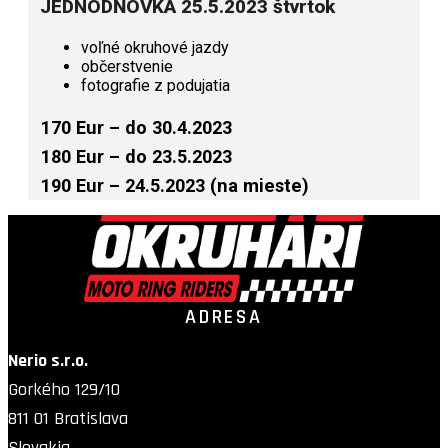
JEDNODŇOVKA 25.5.2023 štvrtok
voľné okruhové jazdy
občerstvenie
fotografie z podujatia
170 Eur – do 30.4.2023
180 Eur – do 23.5.2023
190 Eur – 24.5.2023 (na mieste)
ADRESA
Nerio s.r.o.
Gorkého 129/10
811 01 Bratislava
Slovakia