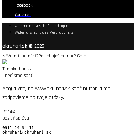
Facebook
Youtube
Allgemeine Geschäftsbedingungen
Widerrufsrecht des Verbrauchers
okruhari.sk © 2025
Môžem ti pomôcť?
Potrebuješ pomoc? Sme tu!
Tím okruhári.sk
Hneď sme späť
Ahoj a vitaj na www.okruhari.sk Stlač button a radi
zodpovieme na tvoje otázky.
20:14:4
poslať správu
0911 24 34 11

okruhari@okruhari.sk