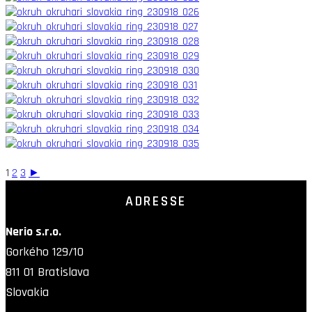
1
2
3
►
ADRESSE
Nerio s.r.o.
Gorkého 129/10
811 01 Bratislava
Slovakia