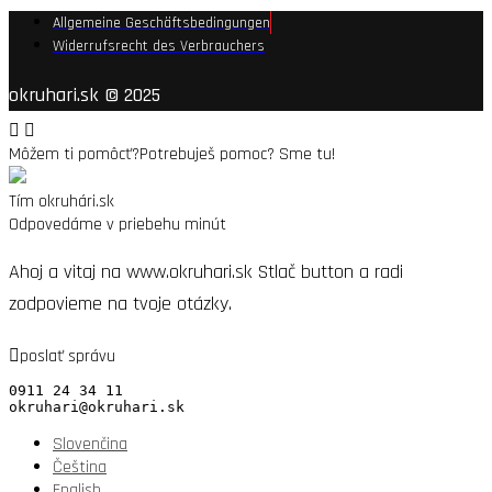
Allgemeine Geschäftsbedingungen
Widerrufsrecht des Verbrauchers
okruhari.sk © 2025
Môžem ti pomôcť?
Potrebuješ pomoc? Sme tu!
Tím okruhári.sk
Odpovedáme v priebehu minút
Ahoj a vitaj na www.okruhari.sk Stlač button a radi
zodpovieme na tvoje otázky.
poslať správu
0911 24 34 11

okruhari@okruhari.sk
Slovenčina
Čeština
English