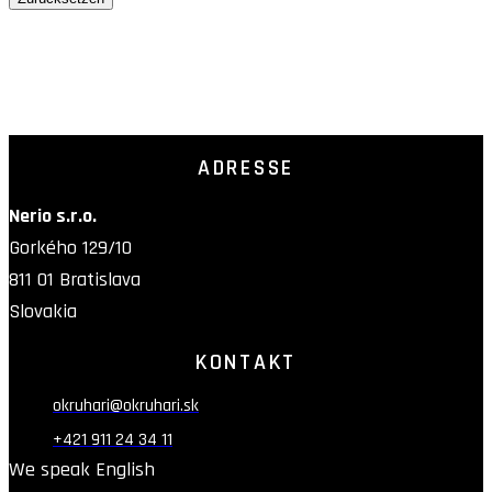
EASY TO EDIT TEXT
HOT DEALS
Lorem ipsum dolor, consectetur elit do labore et dolore.
ADRESSE
Nerio s.r.o.
Gorkého 129/10
811 01 Bratislava
Slovakia
KONTAKT
okruhari@okruhari.sk
+421 911 24 34 11
We speak English