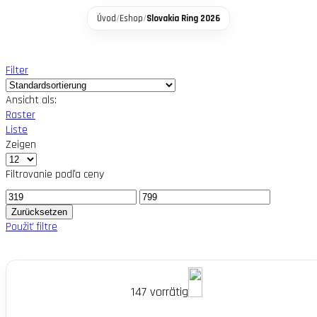
Úvod
/
Eshop
/
Slovakia Ring 2026
Filter
Ansicht als:
Raster
Liste
Zeigen
Produkte
pro
Filtrovanie podľa ceny
Seite
Mindestpreis
Maximaler
Preis
Zurücksetzen
Použiť filtre
147 vorrätig